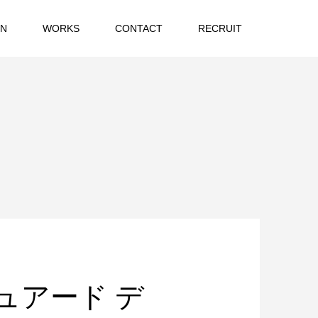
ON
WORKS
CONTACT
RECRUIT
ュアード デ