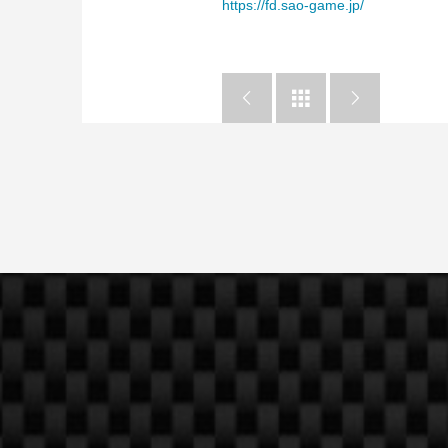
https://fd.sao-game.jp/


